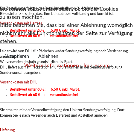
Sie können selbst entscheiden, ob Sie die Cookies
Die Zustellung erfolgt in der Regel innerhalb von 2–4 Werktagen.
Bitte stellen Sie sicher, dass Ihre Lieferadresse vollständig und korrekt ist.
zulassen möchten.
Versandkosten mit Hermes
Bitte beachten Sie, dass bei einer Ablehnung womöglich
Bestellwert unter 60 €: 5,90 € inkl. MwSt.
nicht mehr alle Funktionalitäten der Seite zur Verfügung
Bestellwert ab 60 € : versandkostenfrei
stehen.
Leider wird von DHL für Päckchen weder Sendungsverfolgung noch Versicherung
Akzeptieren
Ablehnen
angeboten.
Wir versenden deshalb grundsätzlich als Paket.
Weitere Informationen
|
Impressum
DHL liefert auch an Packstationen und Sie können in der Sendungsverfolgung
Sonderwünsche angeben.
Versandkosten mit DHL
Bestellwert unter 60 €: 6,50 € inkl. MwSt.
Bestellwert ab 60 € : versandkostenfrei
Sie erhalten mit der Versandbestätigung den Link zur Sendungsverfolgung. Dort
können Sie je nach Versender auch Lieferzeit und Abstellort angeben.
Lieferung