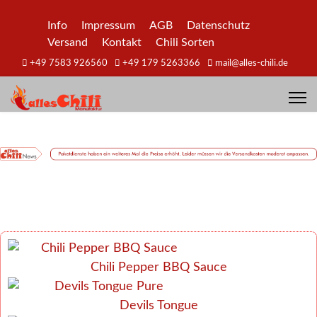
Info
Impressum
AGB
Datenschutz
Versand
Kontakt
Chili Sorten
+49 7583 926560
+49 179 5263366
mail@alles-chili.de
Chili Pepper BBQ Sauce
Devils Tongue