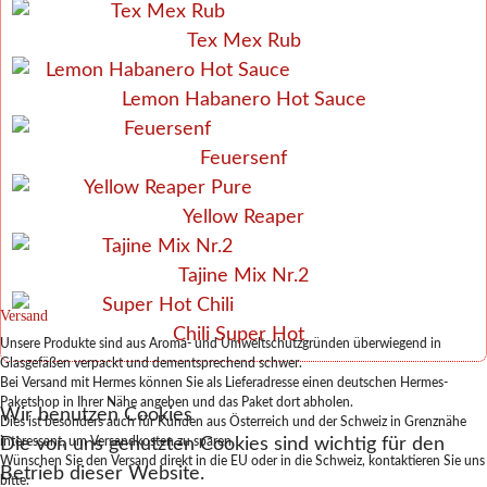
Tex Mex Rub
Lemon Habanero Hot Sauce
Feuersenf
Yellow Reaper
Tajine Mix Nr.2
Versand
Chili Super Hot
Unsere Produkte sind aus Aroma- und Umweltschutzgründen überwiegend in
Glasgefäßen verpackt und dementsprechend schwer.
Bei Versand mit Hermes können Sie als Lieferadresse einen deutschen Hermes-
Paketshop in Ihrer Nähe angeben und das Paket dort abholen.
Wir benutzen Cookies
Dies ist besonders auch für Kunden aus Österreich und der Schweiz in Grenznähe
Die von uns genutzten Cookies sind wichtig für den
interessant, um Versandkosten zu sparen.
Wünschen Sie den Versand direkt in die EU oder in die Schweiz, kontaktieren Sie uns
Betrieb dieser Website.
bitte.