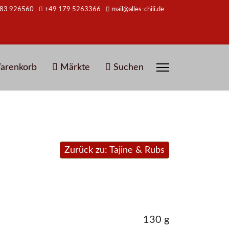
83 926560
+49 179 5263366
mail@alles-chili.de
arenkorb
Märkte
Suchen
Zurück zu: Tajine & Rubs
130 g