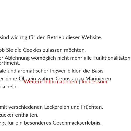
ind wichtig für den Betrieb dieser Website.
ob Sie die Cookies zulassen möchten.
ner Ablehnung womöglich nicht mehr alle Funktionalitäten
ortiment.
e und aromatischer Ingwer bilden die Basis
der ohne Öl - ein wahrer Genuss zum Marinieren
Weitere Informationen
|
Impressum
scheln.
 mit verschiedenen Leckereien und Früchten.
zucker enthalten.
orgt für ein besonderes Geschmackserlebnis.