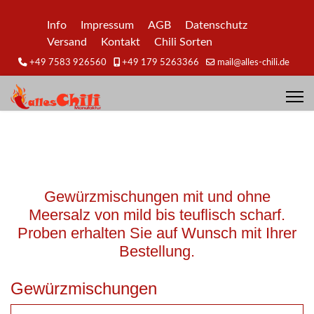
Info
Impressum
AGB
Datenschutz
Versand
Kontakt
Chili Sorten
+49 7583 926560
+49 179 5263366
mail@alles-chili.de
Gewürzmischungen mit und ohne
Meersalz von mild bis teuflisch scharf.
Proben erhalten Sie auf Wunsch mit Ihrer
Bestellung.
Gewürzmischungen