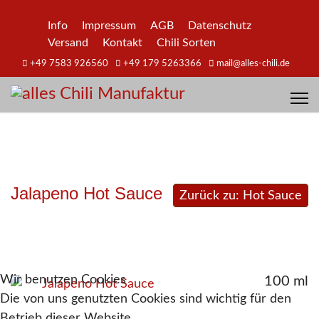
Info
Impressum
AGB
Datenschutz
Versand
Kontakt
Chili Sorten
+49 7583 926560
+49 179 5263366
mail@alles-chili.de
Jalapeno Hot Sauce
Zurück zu: Hot Sauce
Wir benutzen Cookies
100 ml
Die von uns genutzten Cookies sind wichtig für den
Betrieb dieser Website.