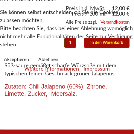
Preis inkl. MwSt.:
12,00 €
Sie können selbst entscheiden, ob Sie die Cookies
Preis / 100 ml:
12,00 €
zulassen möchten.
Alle Preise zzgl.
Versandkosten
Bitte beachten Sie, dass bei einer Ablehnung womöglich
nicht mehr alle Funktionalitäten der Seite zur Verfügung
stehen.
Akzeptieren
Ablehnen
Süß-saure gemäßgt scharfe Würzsoße mit dem
Weitere Informationen
|
Impressum
typischen feinen Geschmack grüner Jalapenos.
Zutaten: Chili Jalapeno (60%), Zitrone,
Limette, Zucker, Meersalz.