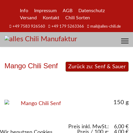
Info
Impressum
AGB
Datenschutz
Versand
Kontakt
Chili Sorten
+49 7583 926560
+49 179 5263366
mail@alles-chili.de
Mango Chili Senf
Zurück zu: Senf & Sauer
150 g
Preis inkl. MwSt.:
6,00 €
Preis / 100 g:
4,00 €
Wir benutzen Cookies