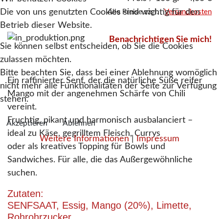
Die von uns genutzten Cookies sind wichtig für den
Alle Preise zzgl.
Versandkosten
Betrieb dieser Website.
Benachrichtigen Sie mich!
Sie können selbst entscheiden, ob Sie die Cookies
zulassen möchten.
Bitte beachten Sie, dass bei einer Ablehnung womöglich
Ein raffinierter Senf, der die natürliche Süße reifer
nicht mehr alle Funktionalitäten der Seite zur Verfügung
Mango mit der angenehmen Schärfe von Chili
stehen.
vereint.
Fruchtig, pikant und harmonisch ausbalanciert –
Akzeptieren
Ablehnen
ideal zu Käse, gegrilltem Fleisch, Currys
Weitere Informationen
|
Impressum
oder als kreatives Topping für Bowls und
Sandwiches. Für alle, die das Außergewöhnliche
suchen.
Zutaten:
SENFSAAT, Essig, Mango (20%), Limette,
Rohrohrzucker