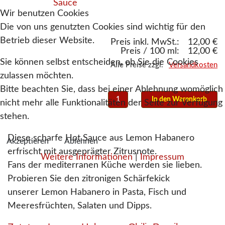
Wir benutzen Cookies
Die von uns genutzten Cookies sind wichtig für den
Betrieb dieser Website.
Preis inkl. MwSt.:
12,00 €
Preis / 100 ml:
12,00 €
Sie können selbst entscheiden, ob Sie die Cookies
Alle Preise zzgl.
Versandkosten
zulassen möchten.
Bitte beachten Sie, dass bei einer Ablehnung womöglich
nicht mehr alle Funktionalitäten der Seite zur Verfügung
stehen.
Diese scharfe Hot Sauce aus Lemon Habanero
Akzeptieren
Ablehnen
erfrischt mit ausgeprägter Zitrusnote.
Weitere Informationen
|
Impressum
Fans der mediterranen Küche werden sie lieben.
Probieren Sie den zitronigen Schärfekick
unserer Lemon Habanero in Pasta, Fisch und
Meeresfrüchten, Salaten und Dipps.