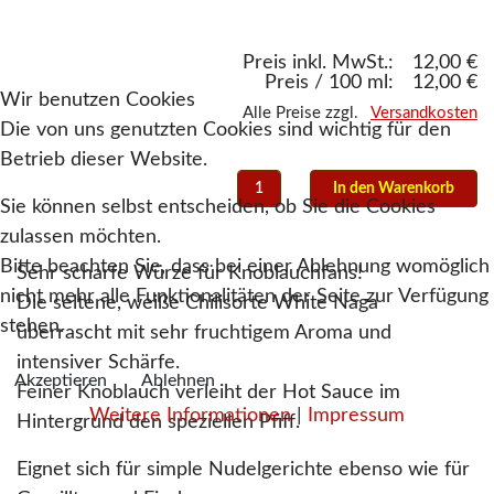
Preis inkl. MwSt.:
12,00 €
Preis / 100 ml:
12,00 €
Wir benutzen Cookies
Alle Preise zzgl.
Versandkosten
Die von uns genutzten Cookies sind wichtig für den
Betrieb dieser Website.
Sie können selbst entscheiden, ob Sie die Cookies
zulassen möchten.
Bitte beachten Sie, dass bei einer Ablehnung womöglich
Sehr scharfe Würze für Knoblauchfans!
nicht mehr alle Funktionalitäten der Seite zur Verfügung
Die seltene, weiße Chilisorte White Naga
stehen.
überrascht mit sehr fruchtigem Aroma und
intensiver Schärfe.
Akzeptieren
Ablehnen
Feiner Knoblauch verleiht der Hot Sauce im
Weitere Informationen
|
Impressum
Hintergrund den speziellen Pfiff.
Eignet sich für simple Nudelgerichte ebenso wie für